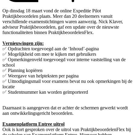
Op dinsdag 18 maart vond de online Expeditie Pilot
Praktijkbeoordelen plaats. Meer dan 20 deelnemers vanuit
verschillende examenstichtingen waren aanwezig. Nick Klaver,
adviseur Praktijkbeoordelen, gaf een update over de nieuwste
functionaliteiten binnen PraktijkbeoordelenFlex.
Vernieuwingen zijn:
✅ Opdrachten toegevoegd aan de ‘Inhoud’-pagina
✅ Mogelijkheid om mee te kijken met gebruikers
✅ Opmerkingenveld toegevoegd voor interne vaststelling van de
school
✅ Planning kopiëren
✅ Weergave van helpteksten per pagina
✅ Uitnodigingsmail voor examens bevat nu ook opmerkingen bij de
locatie
✅ Studentnummer kan worden geïmporteerd
Daarnaast is aangegeven dat er achter de schermen gewerkt wordt
aan ontwikkelingsgericht beoordelen.
Examenplatform Entree uitrol
Ook is kort gesproken over de uitrol van PraktijkbeoordelenFlex bij
de scholen van Examenplatform Entree. Hiervoor hebben